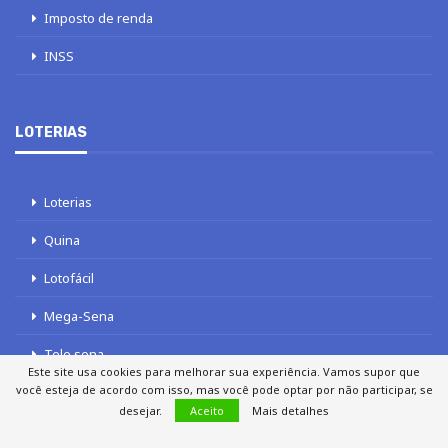
Imposto de renda
INSS
LOTERIAS
Loterias
Quina
Lotofácil
Mega-Sena
Tele sena
Este site usa cookies para melhorar sua experiência. Vamos supor que
você esteja de acordo com isso, mas você pode optar por não participar, se
desejar.
Aceito
Mais detalhes