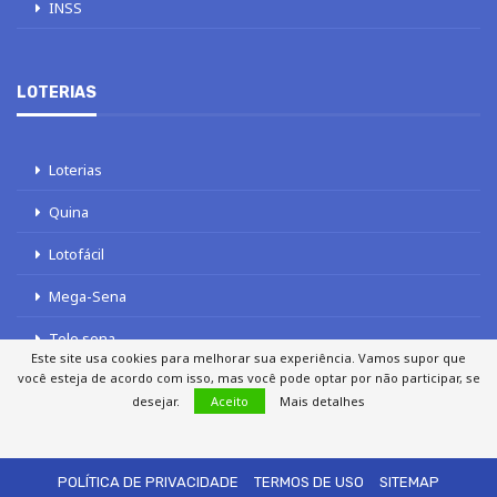
INSS
LOTERIAS
Loterias
Quina
Lotofácil
Mega-Sena
Tele sena
Este site usa cookies para melhorar sua experiência. Vamos supor que
você esteja de acordo com isso, mas você pode optar por não participar, se
desejar.
Aceito
Mais detalhes
SOBRE NÓS
AUTORES
FALE COM O JORNAL DCI
POLÍTICA DE PRIVACIDADE
TERMOS DE USO
SITEMAP