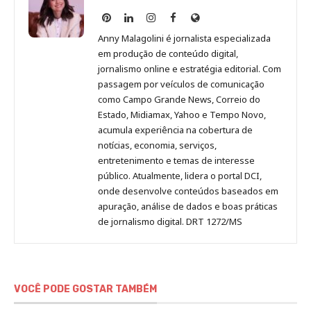
Anny
Anny
Anny
Anny
Site
Malagolini
Malagolini
Malagolini
Malagolini
de
Anny Malagolini é jornalista especializada
no
no
no
no
Anny
em produção de conteúdo digital,
Pinterest
LinkedIn
Instagram
Facebook
Malagolini
jornalismo online e estratégia editorial. Com
passagem por veículos de comunicação
como Campo Grande News, Correio do
Estado, Midiamax, Yahoo e Tempo Novo,
acumula experiência na cobertura de
notícias, economia, serviços,
entretenimento e temas de interesse
público. Atualmente, lidera o portal DCI,
onde desenvolve conteúdos baseados em
apuração, análise de dados e boas práticas
de jornalismo digital. DRT 1272/MS
VOCÊ PODE GOSTAR TAMBÉM