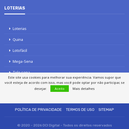
LOTERIAS
Loterias
Quina
Lotofácil
Mega-Sena
Tele sena
Este site usa cookies para melhorar sua experiência. Vamos supor que
você esteja de acordo com isso, mas você pode optar por não participar, se
desejar.
Aceito
Mais detalhes
SOBRE NÓS
AUTORES
FALE COM O JORNAL DCI
POLÍTICA DE PRIVACIDADE
TERMOS DE USO
SITEMAP
© 2020 - 2026 DCI Digital - Todos os direitos reservados