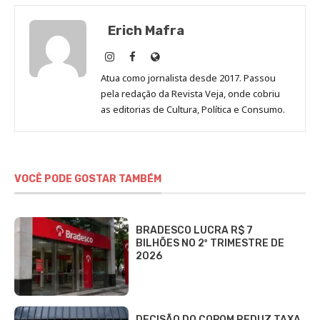
Erich Mafra
Erich
Erich
Site
Mafra
Mafra
de
Atua como jornalista desde 2017. Passou
no
no
Erich
pela redação da Revista Veja, onde cobriu
Instagram
Facebook
Mafra
as editorias de Cultura, Política e Consumo.
VOCÊ PODE GOSTAR TAMBÉM
BRADESCO LUCRA R$ 7
BILHÕES NO 2º TRIMESTRE DE
2026
DECISÃO DO COPOM REDUZ TAXA