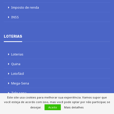
Imposto de renda
INSS
LOTERIAS
Loterias
Quina
Lotofácil
Mega-Sena
Tele sena
Este site usa cookies para melhorar sua experiência. Vamos supor que
você esteja de acordo com isso, mas você pode optar por não participar, se
desejar.
Aceito
Mais detalhes