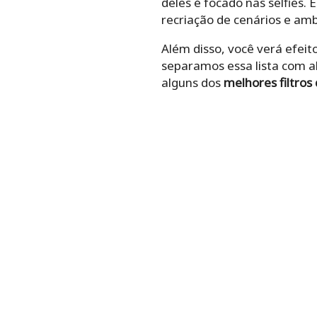
deles é focado nas selfies
recriação de cenários e amb
Além disso, você verá efeito
separamos essa lista com a
alguns dos
melhores filtros