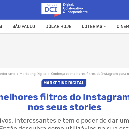
S
SÃO PAULO
DÓLAR HOJE
LOTERIAS
CINEM
A FAZENDA
WEB STORIES
edorismo
›
Marketing Digital
›
Conheça os melhores filtros do Instagram para ut
MARKETING DIGITAL
elhores filtros do Instagram 
nos seus stories
ativos, interessantes e tem o poder de dar 
Então descubra como utilizá-los na sua est