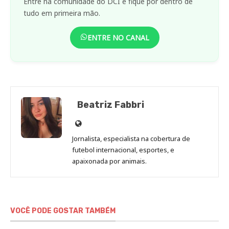
Entre na comunidade do DCI e fique por dentro de
tudo em primeira mão.
ENTRE NO CANAL
Beatriz Fabbri
Site
de
Jornalista, especialista na cobertura de
Beatriz
futebol internacional, esportes, e
Fabbri
apaixonada por animais.
VOCÊ PODE GOSTAR TAMBÉM