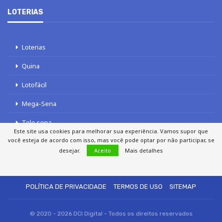
LOTERIAS
Loterias
Quina
Lotofácil
Mega-Sena
Tele sena
Este site usa cookies para melhorar sua experiência. Vamos supor que
você esteja de acordo com isso, mas você pode optar por não participar, se
desejar.
Aceito
Mais detalhes
SOBRE NÓS
AUTORES
FALE COM O JORNAL DCI
POLÍTICA DE PRIVACIDADE
TERMOS DE USO
SITEMAP
© 2020 - 2026 DCI Digital - Todos os direitos reservados