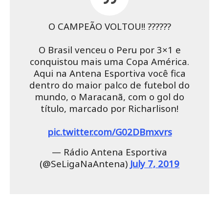
O CAMPEÃO VOLTOU!! ??????
⠀⠀⠀⠀⠀⠀⠀⠀⠀⠀⠀⠀⠀⠀⠀⠀⠀⠀
O Brasil venceu o Peru por 3×1 e
conquistou mais uma Copa América.
Aqui na Antena Esportiva você fica
dentro do maior palco de futebol do
mundo, o Maracanã, com o gol do
título, marcado por Richarlison!
⠀⠀⠀⠀⠀⠀⠀
pic.twitter.com/G02DBmxvrs
— Rádio Antena Esportiva
(@SeLigaNaAntena)
July 7, 2019