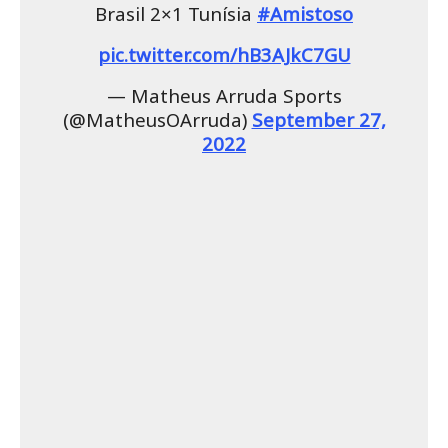
Brasil 2×1 Tunísia
#Amistoso
pic.twitter.com/hB3AJkC7GU
— Matheus Arruda Sports
(@MatheusOArruda)
September 27,
2022