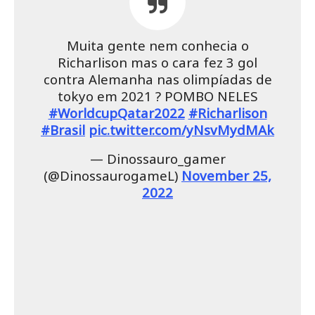
Muita gente nem conhecia o
Richarlison mas o cara fez 3 gol
contra Alemanha nas olimpíadas de
tokyo em 2021 ? POMBO NELES
#WorldcupQatar2022
#Richarlison
#Brasil
pic.twitter.com/yNsvMydMAk
— Dinossauro_gamer
(@DinossaurogameL)
November 25,
2022