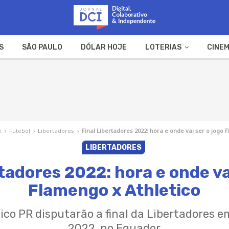
S
SÃO PAULO
DÓLAR HOJE
LOTERIAS
CINEM
A FAZENDA
WEB STORIES
e
›
Futebol
›
Libertadores
›
Final Libertadores 2022: hora e onde vai ser o jogo 
LIBERTADORES
tadores 2022: hora e onde va
Flamengo x Athletico
ico PR disputarão a final da Libertadores e
2022, no Equador