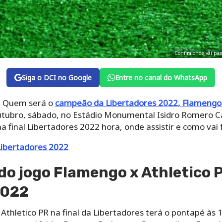
Confira onde vai pas
Siga o DCI no Google
Entre no canal do WhatsApp
a! Quem será o
campeão da Libertadores 2022, Flamengo 
utubro, sábado, no Estádio Monumental Isidro Romero C
na final Libertadores 2022 hora, onde assistir e como vai 
 Libertadores 2022
 do jogo Flamengo x Athletico P
2022
thletico PR na final da Libertadores terá o pontapé às 17