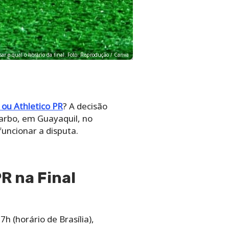
sar e qual o horário da final. Foto: Reprodução / Canva
ou Athletico PR
? A decisão
arbo, em Guayaquil, no
funcionar a disputa.
R na Final
h (horário de Brasília),