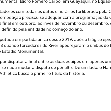
numental Isidro Romero Carbo, em Guayaquil, no Equado
rtadores com todas as datas e horários foi liberado pela 
competição precisou se adequar com a programação da 
a final em outubro, ao invés de novembro ou dezembro, 
i definido pela entidade no começo do ano.
isputada em partida única desde 2019, após o trágico ep
018 quando torcedores do River apedrejaram o ônibus do
o Estádio Monumental.
 por disputar a final entre as duas equipes em apenas u
e se nada mudar a disputa de pênaltis. De um lado, o Fl
hletico busca o primeiro título da história.