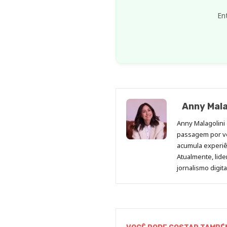
En
Anny Mala
Anny Malagolini 
passagem por v
acumula experiên
Atualmente, lid
jornalismo digit