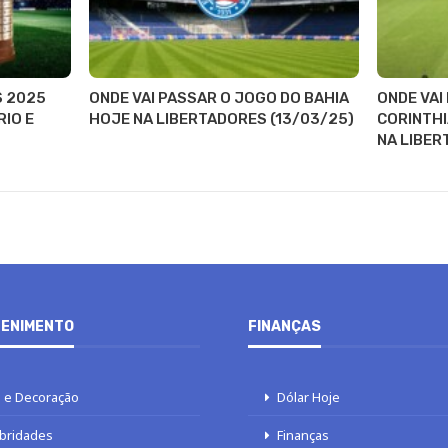
S 2025
ONDE VAI PASSAR O JOGO DO BAHIA
ONDE VAI
RIO E
HOJE NA LIBERTADORES (13/03/25)
CORINTHI
NA LIBER
ENIMENTO
FINANÇAS
 e Decoração
Dólar Hoje
bridades
Finanças