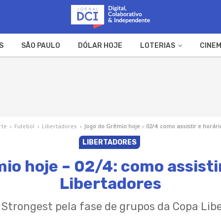
S
SÃO PAULO
DÓLAR HOJE
LOTERIAS
CINEM
A FAZENDA
WEB STORIES
rte
›
Futebol
›
Libertadores
›
Jogo do Grêmio hoje – 02/4: como assistir e horár
LIBERTADORES
io hoje – 02/4: como assistir
Libertadores
e Strongest pela fase de grupos da Copa Lib