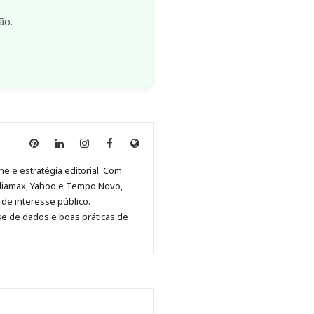
ão.
Anny
Anny
Anny
Anny
Site
Malagolini
Malagolini
Malagolini
Malagolini
de
ne e estratégia editorial. Com
no
no
no
no
Anny
diamax, Yahoo e Tempo Novo,
Pinterest
LinkedIn
Instagram
Facebook
Malagolini
de interesse público.
se de dados e boas práticas de