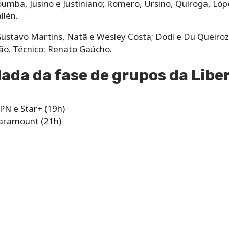
oumba, Jusino e Justiniano; Romero, Ursino, Quiroga, Lóp
llén.
Gustavo Martins, Natã e Wesley Costa; Dodi e Du Queiro
ão. Técnico: Renato Gaúcho.
dada da fase de grupos da Libe
PN e Star+ (19h)
Paramount (21h)