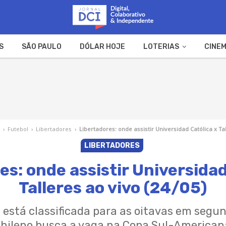
S
SÃO PAULO
DÓLAR HOJE
LOTERIAS
CINEM
A FAZENDA
WEB STORIES
›
Futebol
›
Libertadores
›
Libertadores: onde assistir Universidad Católica x Tal
LIBERTADORES
es: onde assistir Universidad
Talleres ao vivo (24/05)
á está classificada para as oitavas em seg
chileno busca a vaga na Copa Sul-American