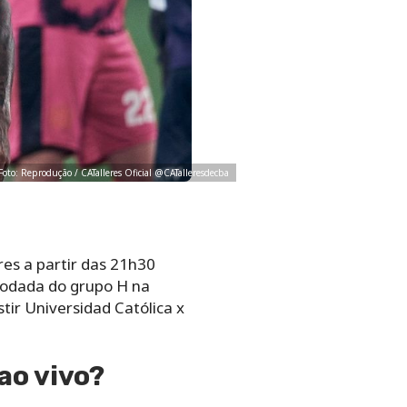
. Foto: Reprodução / CATalleres Oficial @CATalleresdecba
res a partir das 21h30
 rodada do grupo H na
ir Universidad Católica x
ao vivo?