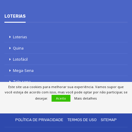
LOTERIAS
Loterias
Quina
Lotofácil
Mega-Sena
Tele sena
Este site usa cookies para melhorar sua experiência. Vamos supor que
você esteja de acordo com isso, mas você pode optar por não participar, se
desejar.
Aceito
Mais detalhes
SOBRE NÓS
AUTORES
FALE COM O JORNAL DCI
POLÍTICA DE PRIVACIDADE
TERMOS DE USO
SITEMAP