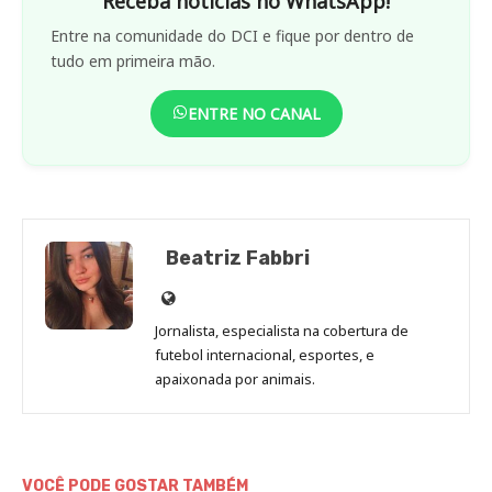
Receba notícias no WhatsApp!
Entre na comunidade do DCI e fique por dentro de
tudo em primeira mão.
ENTRE NO CANAL
Beatriz Fabbri
Site
de
Jornalista, especialista na cobertura de
Beatriz
futebol internacional, esportes, e
Fabbri
apaixonada por animais.
VOCÊ PODE GOSTAR TAMBÉM