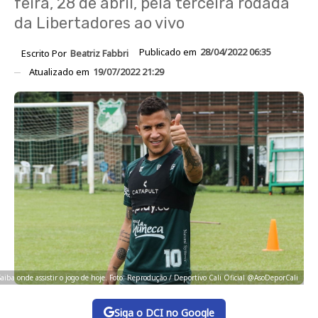
feira, 28 de abril, pela terceira rodada
da Libertadores ao vivo
Publicado em
28/04/2022 06:35
Escrito Por
Beatriz Fabbri
Atualizado em
19/07/2022 21:29
Saiba onde assistir o jogo de hoje. Foto: Reprodução / Deportivo Cali Oficial @AsoDeporCali
Siga o DCI no Google