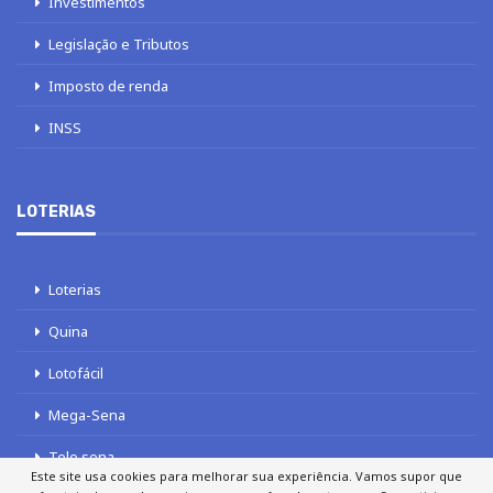
Investimentos
Legislação e Tributos
Imposto de renda
INSS
LOTERIAS
Loterias
Quina
Lotofácil
Mega-Sena
Tele sena
Este site usa cookies para melhorar sua experiência. Vamos supor que