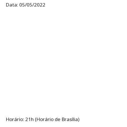
Data: 05/05/2022
Horário: 21h (Horário de Brasília)