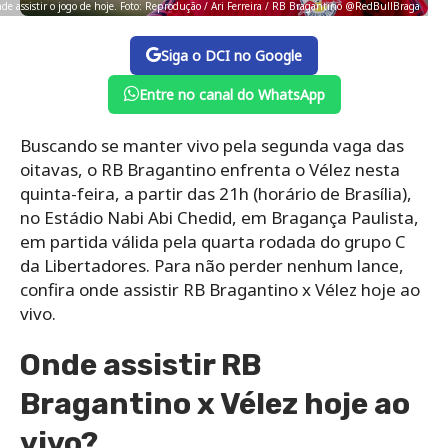
de assistir o jogo de hoje. Foto: Reprodução / Ari Ferreira / RB Bragantino @RedBullBraga
Siga o DCI no Google
Entre no canal do WhatsApp
Buscando se manter vivo pela segunda vaga das
oitavas, o RB Bragantino enfrenta o Vélez nesta
quinta-feira, a partir das 21h (horário de Brasília),
no Estádio Nabi Abi Chedid, em Bragança Paulista,
em partida válida pela quarta rodada do grupo C
da Libertadores. Para não perder nenhum lance,
confira onde assistir RB Bragantino x Vélez hoje ao
vivo.
Onde assistir RB
Bragantino x Vélez hoje ao
vivo?