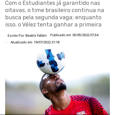
Com o Estudiantes já garantido nas
oitavas, o time brasileiro continua na
busca pela segunda vaga; enquanto
isso. o Vélez tenta ganhar a primeira
Publicado em
05/05/2022 07:34
Escrito Por
Beatriz Fabbri
Atualizado em
19/07/2022 21:18