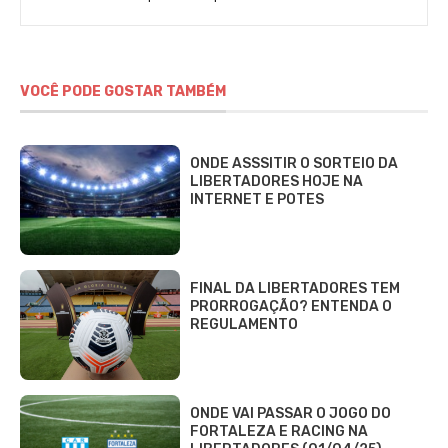
VOCÊ PODE GOSTAR TAMBÉM
ONDE ASSSITIR O SORTEIO DA
LIBERTADORES HOJE NA
INTERNET E POTES
FINAL DA LIBERTADORES TEM
PRORROGAÇÃO? ENTENDA O
REGULAMENTO
ONDE VAI PASSAR O JOGO DO
FORTALEZA E RACING NA