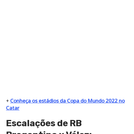
+
Conheça os estádios da Copa do Mundo 2022 no
Catar
Escalações de RB