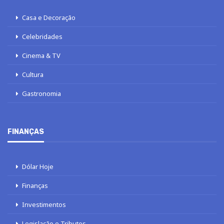
Casa e Decoração
Celebridades
Cinema & TV
Cultura
Gastronomia
FINANÇAS
Dólar Hoje
Finanças
Investimentos
Legislação e Tributos