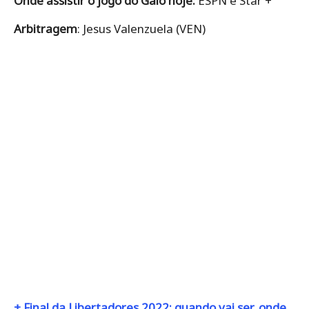
Onde assistir o jogo do Galo hoje:
ESPN e Star +
Arbitragem
: Jesus Valenzuela (VEN)
+ Final da Libertadores 2022: quando vai ser, onde