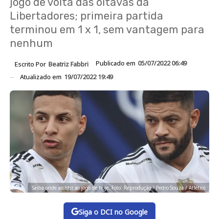
jogo de volta das oitavas da
Libertadores; primeira partida
terminou em 1 x 1, sem vantagem para
nenhum
Publicado em
05/07/2022 06:49
Escrito Por
Beatriz Fabbri
Atualizado em
19/07/2022 19:49
Saiba onde assistir ao jogo de hoje. Foto: Reprodução / Pedro Souza / Atlético
Siga o DCI no Google