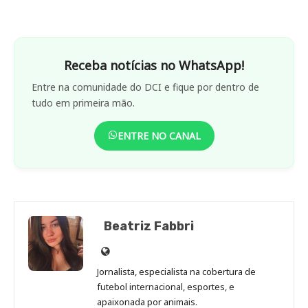
Receba notícias no WhatsApp!
Entre na comunidade do DCI e fique por dentro de
tudo em primeira mão.
ENTRE NO CANAL
Beatriz Fabbri
Site
de
Jornalista, especialista na cobertura de
Beatriz
futebol internacional, esportes, e
Fabbri
apaixonada por animais.