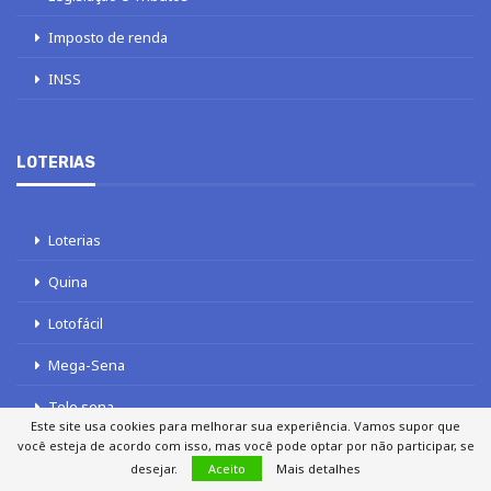
Imposto de renda
INSS
LOTERIAS
Loterias
Quina
Lotofácil
Mega-Sena
Tele sena
Este site usa cookies para melhorar sua experiência. Vamos supor que
você esteja de acordo com isso, mas você pode optar por não participar, se
desejar.
Aceito
Mais detalhes