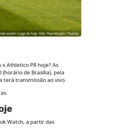
nde assistir o jogo de hoje. Foto: Reprodução / Pixabay
 x Athletico PR hoje? As
horário de Brasília), pela
ta terá transmissão ao vivo.
as.
oje
ok Watch, a partir das