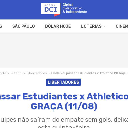
S
SÃO PAULO
DÓLAR HOJE
LOTERIAS
CINEM
A FAZENDA
WEB STORIES
orte
›
Futebol
›
Libertadores
›
Onde vai passar Estudiantes x Athletico PR hoje 
LIBERTADORES
ssar Estudiantes x Athletic
GRAÇA (11/08)
equipes não saíram do empate sem gols, deix
esta quinta-feira