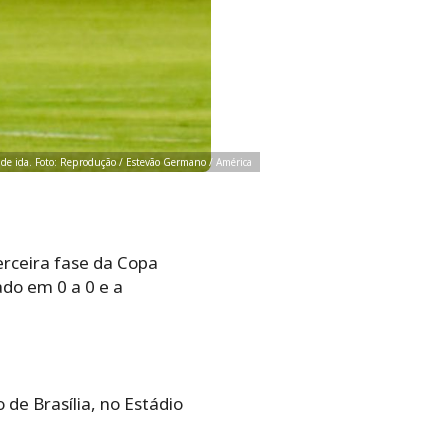
 de ida. Foto: Reprodução / Estevão Germano / América
erceira fase da Copa
do em 0 a 0 e a
de Brasília, no Estádio