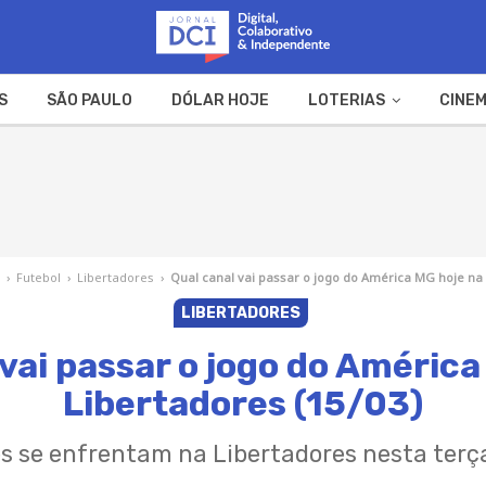
S
SÃO PAULO
DÓLAR HOJE
LOTERIAS
CINEM
A FAZENDA
WEB STORIES
›
Futebol
›
Libertadores
›
Qual canal vai passar o jogo do América MG hoje na 
LIBERTADORES
 vai passar o jogo do América
Libertadores (15/03)
s se enfrentam na Libertadores nesta terç