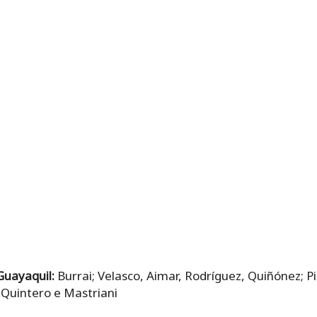
Guayaquil:
Burrai; Velasco, Aimar, Rodríguez, Quiñónez; P
 Quintero e Mastriani