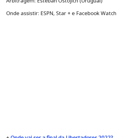
Arbitragem: Esteban Ostojich (Uruguai)
Onde assistir: ESPN, Star + e Facebook Watch
+
Onde vai ser a final da Libertadores 2022?