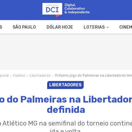
S
SÃO PAULO
DÓLAR HOJE
LOTERIAS
CINEM
A FAZENDA
WEB STORIES
porte
›
Futebol
›
Libertadores
›
Próximo jogo do Palmeiras na Libertadores tem
LIBERTADORES
o do Palmeiras na Libertado
definida
 Atlético MG na semifinal do torneio conti
ida e volta.