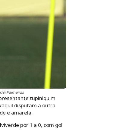
ter/@Palmeiras
epresentante tupiniquim
yaquil disputam a outra
de e amarela.
viverde por 1 a 0, com gol