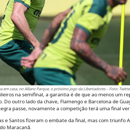
a em casa, no Allianz Parque, o próximo jogo da Libertadores – Foto: Twit
ileiros na semifinal, a garantia é de que ao menos um r
io. Do outro lado da chave, Flamengo e Barcelona de Gua
negra passe, novamente a competição terá uma final ver
as e Santos fizeram o embate da final, mas com triunfo Al
 do Maracanã.