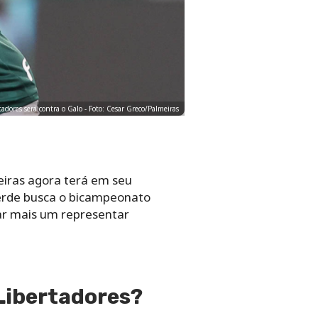
adores será contra o Galo - Foto: Cesar Greco/Palmeiras
meiras agora terá em seu
verde busca o bicampeonato
gar mais um representar
 Libertadores?