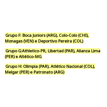
Grupo F: Boca Juniors (ARG), Colo-Colo (CHI),
Monagas (VEN) e Deportivo Pereira (COL)
Grupo G:Athletico-PR, Libertad (PAR), Alianza Lima
(PER) e Altético-MG
Grupo H: Olimpia (PAR), Atlético Nacional (COL),
Melgar (PER) e Patronato (ARG)