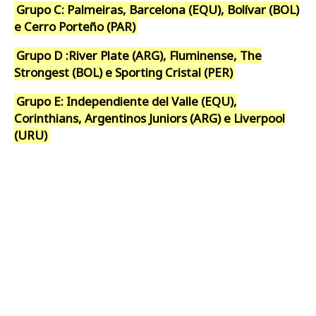
Grupo C: Palmeiras, Barcelona (EQU), Bolívar (BOL)
e Cerro Porteño (PAR)
Grupo D :River Plate (ARG), Fluminense, The
Strongest (BOL) e Sporting Cristal (PER)
Grupo E: Independiente del Valle (EQU),
Corinthians, Argentinos Juniors (ARG) e Liverpool
(URU)