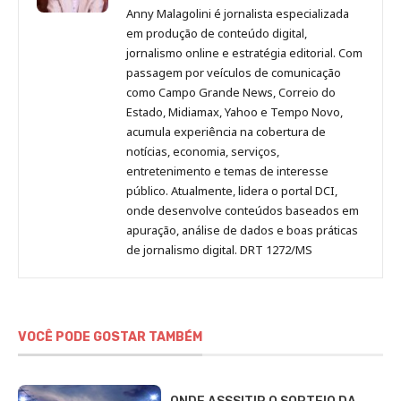
Malagolini
Malagolini
Malagolini
Malagolini
de
Anny Malagolini é jornalista especializada
no
no
no
no
Anny
em produção de conteúdo digital,
Pinterest
LinkedIn
Instagram
Facebook
Malagolini
jornalismo online e estratégia editorial. Com
passagem por veículos de comunicação
como Campo Grande News, Correio do
Estado, Midiamax, Yahoo e Tempo Novo,
acumula experiência na cobertura de
notícias, economia, serviços,
entretenimento e temas de interesse
público. Atualmente, lidera o portal DCI,
onde desenvolve conteúdos baseados em
apuração, análise de dados e boas práticas
de jornalismo digital. DRT 1272/MS
VOCÊ PODE GOSTAR TAMBÉM