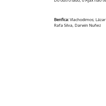
Do outro lado, o Ajax não t
Benfica:
Vlachodimos; Lázar
Rafa Silva, Darwin Nuñez