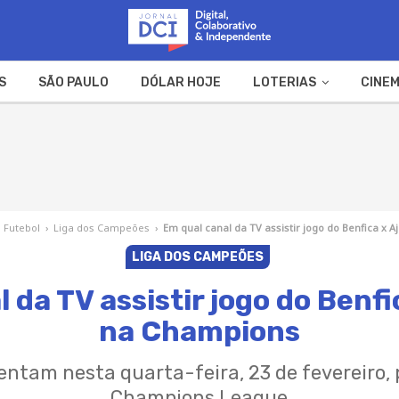
S
SÃO PAULO
DÓLAR HOJE
LOTERIAS
CINEM
A FAZENDA
WEB STORIES
Futebol
›
Liga dos Campeões
›
Em qual canal da TV assistir jogo do Benfica x 
LIGA DOS CAMPEÕES
 da TV assistir jogo do Benfi
na Champions
entam nesta quarta-feira, 23 de fevereiro, 
Champions League