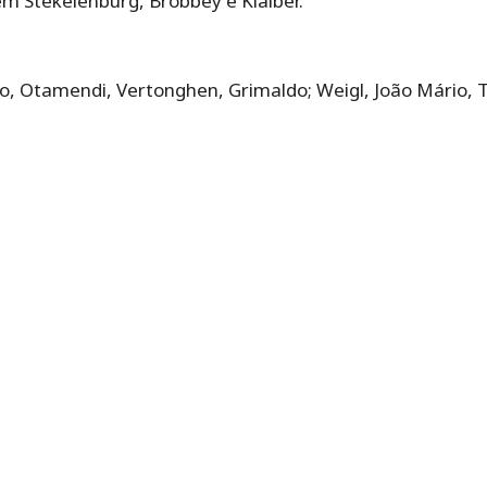
em Stekelenburg, Brobbey e Klaiber.
o, Otamendi, Vertonghen, Grimaldo; Weigl, João Mário, 