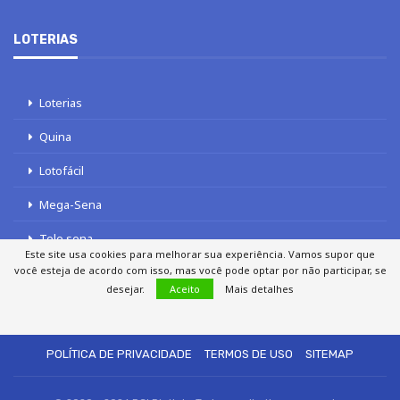
LOTERIAS
Loterias
Quina
Lotofácil
Mega-Sena
Tele sena
Este site usa cookies para melhorar sua experiência. Vamos supor que
você esteja de acordo com isso, mas você pode optar por não participar, se
desejar.
Aceito
Mais detalhes
SOBRE NÓS
AUTORES
FALE COM O JORNAL DCI
POLÍTICA DE PRIVACIDADE
TERMOS DE USO
SITEMAP