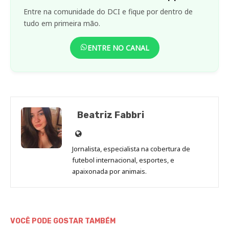
Entre na comunidade do DCI e fique por dentro de
tudo em primeira mão.
ENTRE NO CANAL
Beatriz Fabbri
Site
de
Jornalista, especialista na cobertura de
Beatriz
futebol internacional, esportes, e
Fabbri
apaixonada por animais.
VOCÊ PODE GOSTAR TAMBÉM