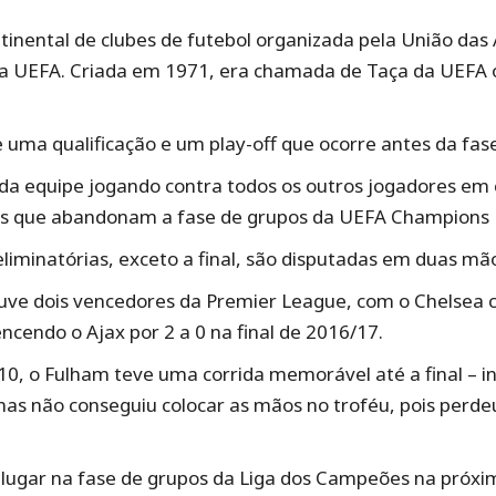
inental de clubes de futebol organizada pela União das 
da UEFA. Criada em 1971, era chamada de Taça da UEFA
ve uma qualificação e um play-off que ocorre antes da f
a equipe jogando contra todos os outros jogadores em c
ados que abandonam a fase de grupos da UEFA Champions 
iminatórias, exceto a final, são disputadas em duas mã
e dois vencedores da Premier League, com o Chelsea c
cendo o Ajax por 2 a 0 na final de 2016/17.
0, o Fulham teve uma corrida memorável até a final – i
, mas não conseguiu colocar as mãos no troféu, pois perde
 lugar na fase de grupos da Liga dos Campeões na próx