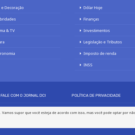
 e Decoração
Dólar Hoje
bridades
Finanças
ma & TV
Investimentos
ura
Legislação e Tributos
tronomia
Imposto de renda
INSS
FALE COM O JORNAL DCI
POLÍTICA DE PRIVACIDADE
© 2020 - 2026 DCI Digital - Todos os direitos reservados
a. Vamos supor que você esteja de acordo com isso, mas você pode optar por não p