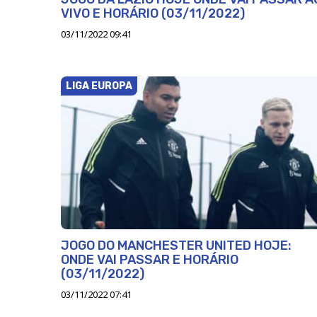
VIVO E HORÁRIO (03/11/2022)
03/11/2022 09:41
LIGA EUROPA
JOGO DO MANCHESTER UNITED HOJE:
ONDE VAI PASSAR E HORÁRIO
(03/11/2022)
03/11/2022 07:41