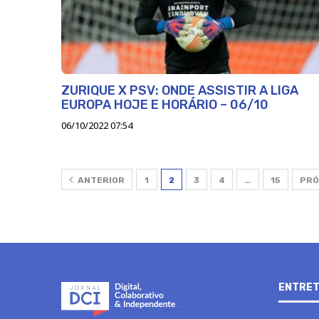
ZURIQUE X PSV: ONDE ASSISTIR A LIGA
EUROPA HOJE E HORÁRIO – 06/10
06/10/2022 07:54
ANTERIOR
1
2
3
4
…
15
PRÓ
ENTRET