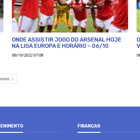
ONDE ASSISTIR JOGO DO ARSENAL HOJE
O
NA LIGA EUROPA E HORÁRIO – 06/10
V
06/10/2022 07:08
0
XIMO
ENIMENTO
FINANÇAS