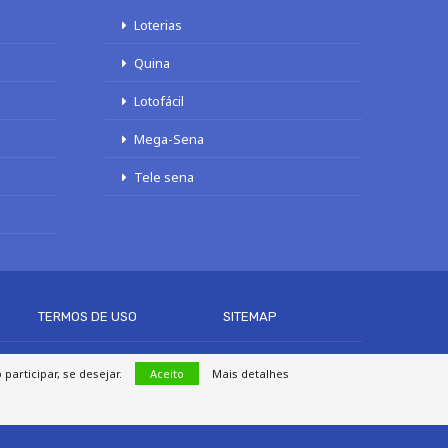
Loterias
Quina
Lotofácil
Mega-Sena
Tele sena
TERMOS DE USO
SITEMAP
articipar, se desejar.
Aceito
Mais detalhes