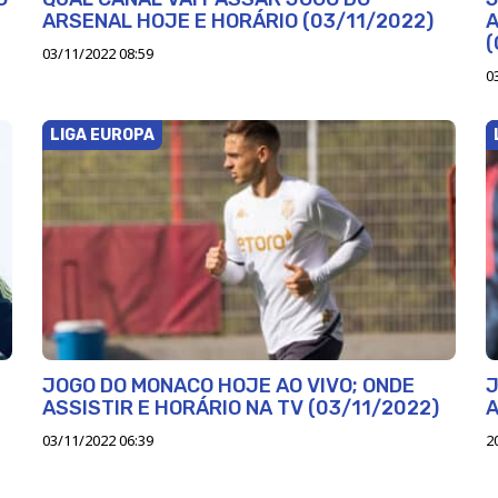
ARSENAL HOJE E HORÁRIO (03/11/2022)
A
(
03/11/2022 08:59
0
LIGA EUROPA
JOGO DO MONACO HOJE AO VIVO; ONDE
J
ASSISTIR E HORÁRIO NA TV (03/11/2022)
A
03/11/2022 06:39
2