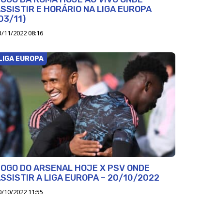
SSISTIR E HORÁRIO NA LIGA EUROPA
03/11)
3/11/2022 08:16
LIGA EUROPA
OGO DO ARSENAL HOJE X PSV ONDE
SSISTIR A LIGA EUROPA – 20/10/2022
0/10/2022 11:55