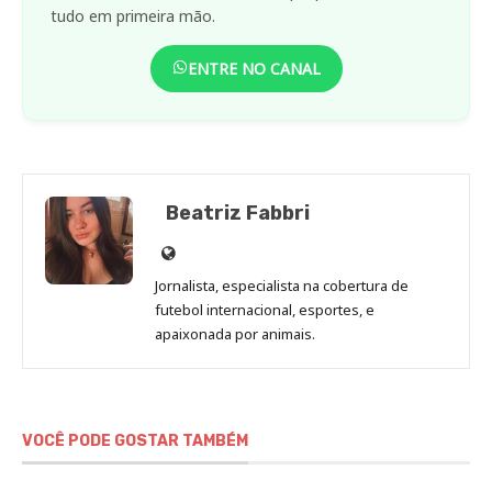
tudo em primeira mão.
ENTRE NO CANAL
Beatriz Fabbri
Site
de
Jornalista, especialista na cobertura de
Beatriz
futebol internacional, esportes, e
Fabbri
apaixonada por animais.
VOCÊ PODE GOSTAR TAMBÉM