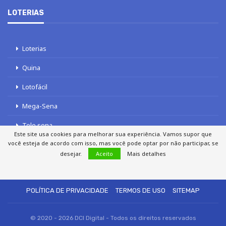
LOTERIAS
Loterias
Quina
Lotofácil
Mega-Sena
Tele sena
Este site usa cookies para melhorar sua experiência. Vamos supor que
você esteja de acordo com isso, mas você pode optar por não participar, se
desejar.
Aceito
Mais detalhes
SOBRE NÓS
AUTORES
FALE COM O JORNAL DCI
POLÍTICA DE PRIVACIDADE
TERMOS DE USO
SITEMAP
© 2020 - 2026 DCI Digital - Todos os direitos reservados