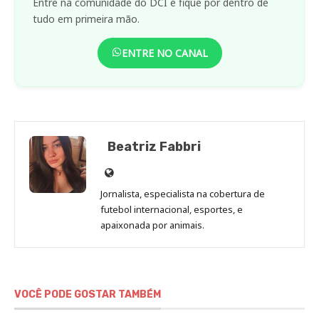
Entre na comunidade do DCI e fique por dentro de
tudo em primeira mão.
ENTRE NO CANAL
Beatriz Fabbri
Site
de
Jornalista, especialista na cobertura de
Beatriz
futebol internacional, esportes, e
Fabbri
apaixonada por animais.
VOCÊ PODE GOSTAR TAMBÉM