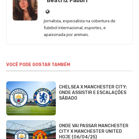
Beatriz Fabbri
Site
de
Jornalista, especialista na cobertura de
Beatriz
futebol internacional, esportes, e
Fabbri
apaixonada por animais.
VOCÊ PODE GOSTAR TAMBÉM
CHELSEA X MANCHESTER CITY:
ONDE ASSISTIR E ESCALAÇÕES
SÁBADO
ONDE VAI PASSAR MANCHESTER
CITY X MANCHESTER UNITED
HOJE (06/04/25)