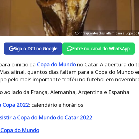
Confira quantos dias faltam para a Copa do 
Siga o DCI no Google
Entre no canal do WhatsApp
para o início da
Copa do Mundo
no Catar. A abertura do 
as afinal, quantos dias faltam para a Copa do Mundo e
mpo pelo mais importante troféu no futebol em novembr
to ao lado da França, Alemanha, Argentina e Espanha.
na Copa 2022
: calendário e horários
sistir a Copa do Mundo do Catar 2022
a Copa do Mundo