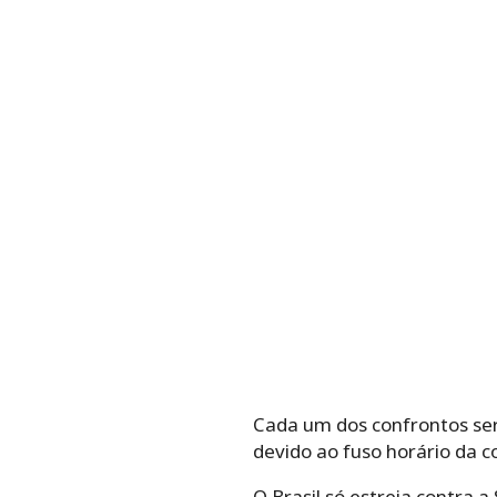
Cada um dos confrontos será
devido ao fuso horário da 
O Brasil só estreia contra a