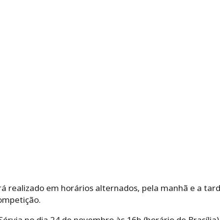
 realizado em horários alternados, pela manhã e a tarde
competição.
 Sérvia no dia 24 de novembro às 16h (horário de Brasília)