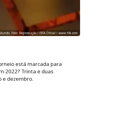
Mundo. Foto: Reprodução / FIFA Oficial / www.fifa.com
torneio está marcada para
m 2022? Trinta e duas
o e dezembro.