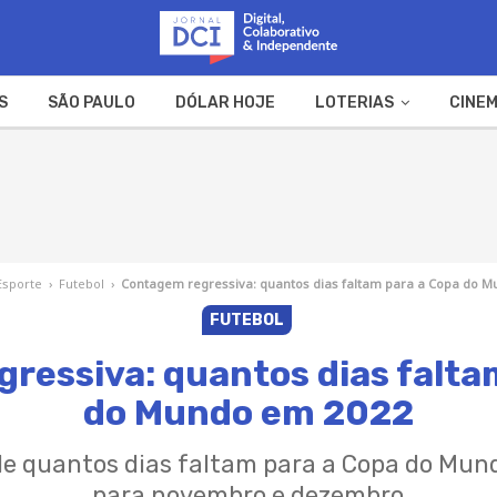
S
SÃO PAULO
DÓLAR HOJE
LOTERIAS
CINEM
A FAZENDA
WEB STORIES
Esporte
›
Futebol
›
Contagem regressiva: quantos dias faltam para a Copa do 
FUTEBOL
ressiva: quantos dias falta
do Mundo em 2022
de quantos dias faltam para a Copa do Mund
para novembro e dezembro