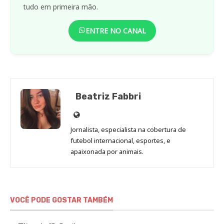
tudo em primeira mão.
ENTRE NO CANAL
Beatriz Fabbri
Site
de
Jornalista, especialista na cobertura de
Beatriz
futebol internacional, esportes, e
Fabbri
apaixonada por animais.
VOCÊ PODE GOSTAR TAMBÉM