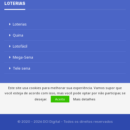
LOTERIAS
Loterias
Quina
Lotofácil
Mega-Sena
Tele sena
Este site usa cookies para melhorar sua experiência. Vamos supor que
você esteja de acordo com isso, mas você pode optar por não participar, se
SOBRE NÓS
AUTORES
FALE COM O JORNAL DCI
desejar.
Aceito
Mais detalhes
POLÍTICA DE PRIVACIDADE
TERMOS DE USO
SITEMAP
© 2020 - 2026 DCI Digital - Todos os direitos reservados