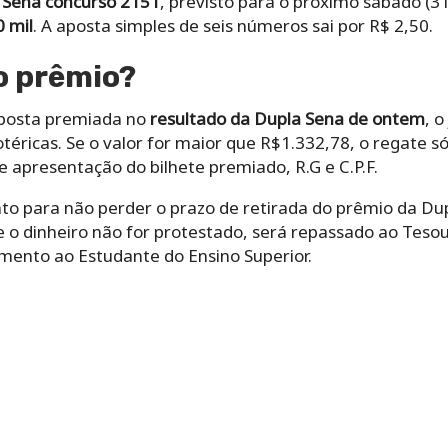
 Sena concurso 2151
, previsto para o próximo sábado (31
 mil
. A aposta simples de seis números sai por R$ 2,50.
o prêmio?
aposta premiada no
resultado da Dupla Sena de ontem
, 
téricas. Se o valor for maior que R$1.332,78, o regate s
 apresentação do bilhete premiado, R.G e C.P.F.
to para não perder o prazo de retirada do prêmio da Dup
e o dinheiro não for protestado, será repassado
ao Tesou
amento ao Estudante do Ensino Superior.