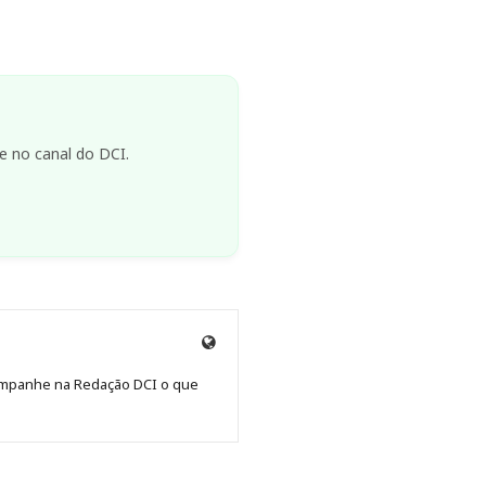
e no canal do DCI.
Site
de
Acompanhe na Redação DCI o que
Redação
Jornal
DCI