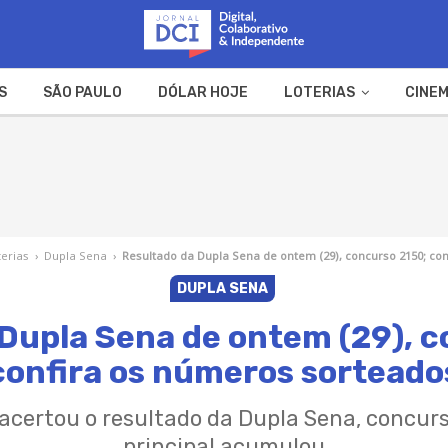
S
SÃO PAULO
DÓLAR HOJE
LOTERIAS
CINEM
A FAZENDA
WEB STORIES
terias
›
Dupla Sena
›
Resultado da Dupla Sena de ontem (29), concurso 2150; co
DUPLA SENA
Dupla Sena de ontem (29), 
confira os números sorteado
certou o resultado da Dupla Sena, concurso
principal acumulou