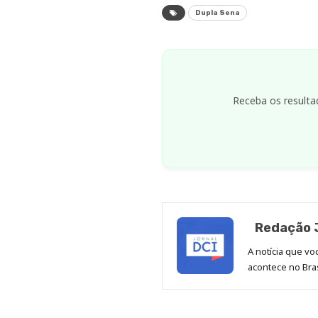
Dupla Sena
Receba os resulta
Redação J
A notícia que v
acontece no Bras