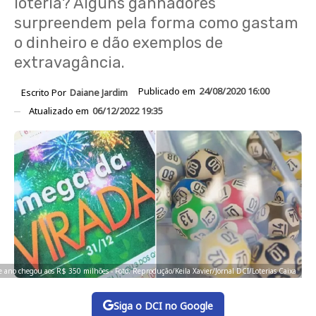
loteria? Alguns ganhadores
surpreendem pela forma como gastam
o dinheiro e dão exemplos de
extravagância.
Publicado em
24/08/2020 16:00
Escrito Por
Daiane Jardim
Atualizado em
06/12/2022 19:35
e ano chegou aos R$ 350 milhões - Foto: Reprodução/Keila Xavier/Jornal DCI/Loterias Caixa
Siga o DCI no Google