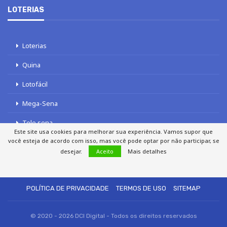
LOTERIAS
Loterias
Quina
Lotofácil
Mega-Sena
Tele sena
Este site usa cookies para melhorar sua experiência. Vamos supor que
você esteja de acordo com isso, mas você pode optar por não participar, se
desejar.
Aceito
Mais detalhes
SOBRE NÓS
AUTORES
FALE COM O JORNAL DCI
POLÍTICA DE PRIVACIDADE
TERMOS DE USO
SITEMAP
© 2020 - 2026 DCI Digital - Todos os direitos reservados