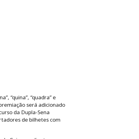
a”, “quina”, “quadra” e
e premiação será adicionado
ncurso da Dupla-Sena
rtadores de bilhetes com