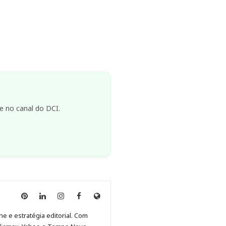
e no canal do DCI.
Anny
Anny
Anny
Anny
Site
Malagolini
Malagolini
Malagolini
Malagolini
de
ne e estratégia editorial. Com
no
no
no
no
Anny