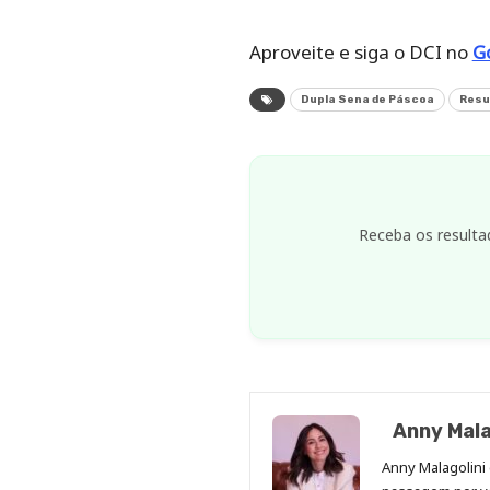
Aproveite e siga o DCI no
G
Dupla Sena de Páscoa
Resu
Receba os resulta
Anny Mala
Anny Malagolini 