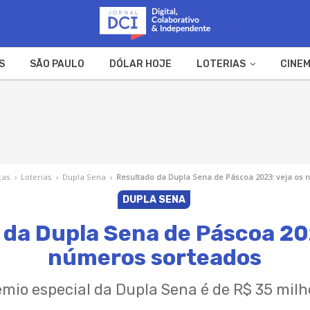
S
SÃO PAULO
DÓLAR HOJE
LOTERIAS
CINEM
A FAZENDA
WEB STORIES
ças
›
Loterias
›
Dupla Sena
›
Resultado da Dupla Sena de Páscoa 2023: veja os
DUPLA SENA
 da Dupla Sena de Páscoa 202
números sorteados
mio especial da Dupla Sena é de R$ 35 milh