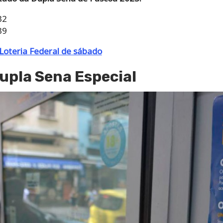
32
39
 Loteria Federal de sábado
upla Sena Especial