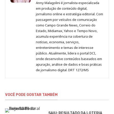
Malagolini
Malagolini
Malagolini
Malagolini
de
Anny Malagolini é jornalista especializada
no
no
no
no
Anny
em produção de conteúdo digital,
Pinterest
LinkedIn
Instagram
Facebook
Malagolini
jornalismo online e estratégia editorial. Com
passagem por veículos de comunicação
como Campo Grande News, Correio do
Estado, Midiamax, Yahoo e Tempo Novo,
acumula experiência na cobertura de
notícias, economia, serviços,
entretenimento e temas de interesse
público. Atualmente, lidera o portal DCI,
onde desenvolve conteúdos baseados em
apuração, análise de dados e boas práticas
de jornalismo digital. DRT 1272/MS
VOCÊ PODE GOSTAR TAMBÉM
SAIU: RESULTADO DA LOTERIA