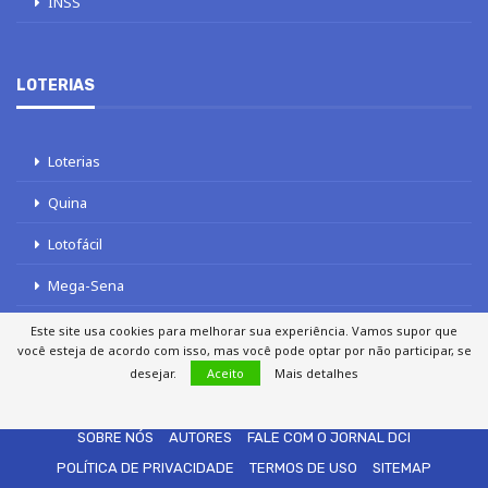
INSS
LOTERIAS
Loterias
Quina
Lotofácil
Mega-Sena
Tele sena
Este site usa cookies para melhorar sua experiência. Vamos supor que
você esteja de acordo com isso, mas você pode optar por não participar, se
desejar.
Aceito
Mais detalhes
SOBRE NÓS
AUTORES
FALE COM O JORNAL DCI
POLÍTICA DE PRIVACIDADE
TERMOS DE USO
SITEMAP