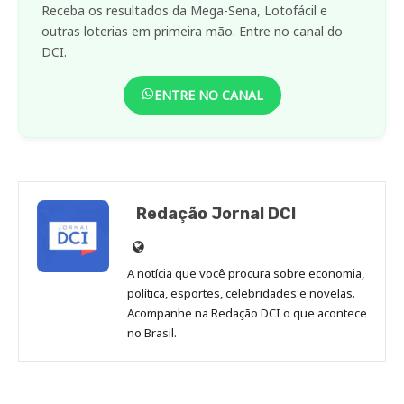
Receba os resultados da Mega-Sena, Lotofácil e
outras loterias em primeira mão. Entre no canal do
DCI.
ENTRE NO CANAL
Redação Jornal DCI
Site
de
A notícia que você procura sobre economia,
Redação
política, esportes, celebridades e novelas.
Jornal
Acompanhe na Redação DCI o que acontece
no Brasil.
DCI