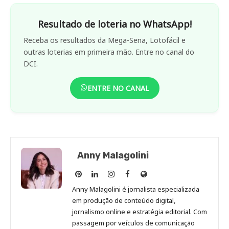
Resultado de loteria no WhatsApp!
Receba os resultados da Mega-Sena, Lotofácil e
outras loterias em primeira mão. Entre no canal do
DCI.
ENTRE NO CANAL
Anny Malagolini
Anny
Anny
Anny
Anny
Site
Malagolini
Malagolini
Malagolini
Malagolini
de
Anny Malagolini é jornalista especializada
no
no
no
no
Anny
em produção de conteúdo digital,
Pinterest
LinkedIn
Instagram
Facebook
Malagolini
jornalismo online e estratégia editorial. Com
passagem por veículos de comunicação