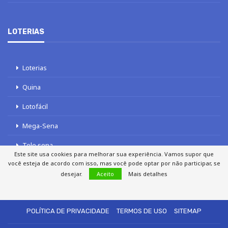
LOTERIAS
Loterias
Quina
Lotofácil
Mega-Sena
Tele sena
Este site usa cookies para melhorar sua experiência. Vamos supor que
você esteja de acordo com isso, mas você pode optar por não participar, se
desejar.
Aceito
Mais detalhes
SOBRE NÓS
AUTORES
FALE COM O JORNAL DCI
POLÍTICA DE PRIVACIDADE
TERMOS DE USO
SITEMAP