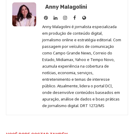
Anny Malagolini
Anny
Anny
Anny
Anny
Site
Malagolini
Malagolini
Malagolini
Malagolini
de
Anny Malagolini é jornalista especializada
no
no
no
no
Anny
em produção de conteúdo digital,
Pinterest
LinkedIn
Instagram
Facebook
Malagolini
jornalismo online e estratégia editorial. Com
passagem por veículos de comunicação
como Campo Grande News, Correio do
Estado, Midiamax, Yahoo e Tempo Novo,
acumula experiência na cobertura de
notícias, economia, serviços,
entretenimento e temas de interesse
público. Atualmente, lidera o portal DCI,
onde desenvolve conteúdos baseados em
apuração, análise de dados e boas práticas
de jornalismo digital. DRT 1272/MS