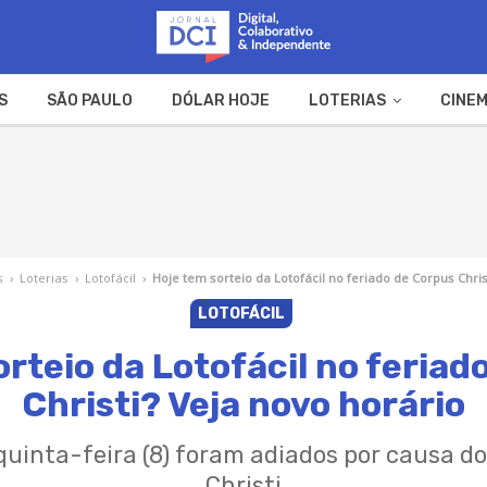
S
SÃO PAULO
DÓLAR HOJE
LOTERIAS
CINEM
A FAZENDA
WEB STORIES
s
›
Loterias
›
Lotofácil
›
Hoje tem sorteio da Lotofácil no feriado de Corpus Chris
LOTOFÁCIL
orteio da Lotofácil no feriad
Christi? Veja novo horário
quinta-feira (8) foram adiados por causa d
Christi