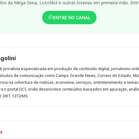
dos da Mega-Sena, Lotofácil e outras loterias em primeira mão. Entr
ENTRE NO CANAL
golini
é jornalista especializada em produção de conteúdo digital, jornalismo onli
eículos de comunicação como Campo Grande News, Correio do Estado, Mi
cia na cobertura de notícias, economia, serviços, entretenimento e temas 
era o portal DCI, onde desenvolve conteúdos baseados em apuração, análi
al. DRT 1272/MS
M