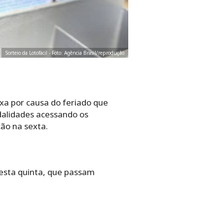
Sorteio da Lotofácil - Foto: Agência Brasil/reprodução
ixa por causa do feriado que
dalidades acessando os
ção na sexta.
esta quinta, que passam