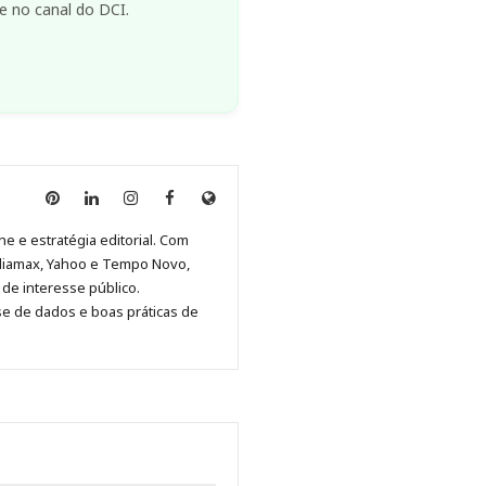
e no canal do DCI.
Anny
Anny
Anny
Anny
Site
Malagolini
Malagolini
Malagolini
Malagolini
de
ne e estratégia editorial. Com
no
no
no
no
Anny
diamax, Yahoo e Tempo Novo,
Pinterest
LinkedIn
Instagram
Facebook
Malagolini
de interesse público.
se de dados e boas práticas de