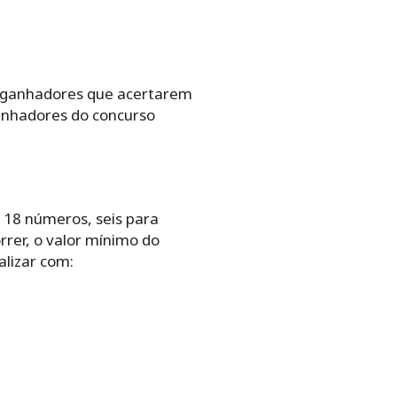
s‌ ‌ganhadores‌ ‌que‌ ‌acertarem‌
anhadores‌ ‌do‌ ‌concurso‌
‌ ‌18‌ ‌números,‌ ‌seis‌ ‌para‌
r,‌ ‌o‌ ‌valor‌ ‌mínimo‌ ‌do‌
lizar‌ ‌com:‌ ‌