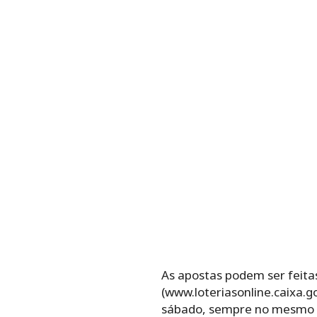
As apostas podem ser feitas
(www.loteriasonline.caixa.gov.br).
‌sábado,‌ ‌sempre‌ ‌no‌ ‌mesmo‌ ‌h