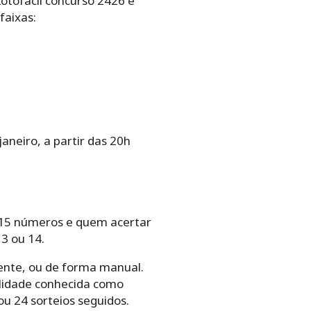
Lotofácil concurso 2426 e
faixas:
aneiro, a partir das 20h
os‌ ‌15‌ ‌números e quem‌ ‌acertar‌
u‌ ‌14.‌ ‌ ‌
te,‌ ‌ou‌ ‌de‌ ‌forma‌ ‌manual.‌
alidade‌ ‌conhecida‌ ‌como‌
ou‌ ‌24‌ ‌sorteios seguidos.‌ ‌