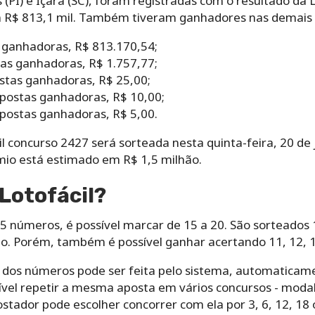
(PI) e Içara (SC), foram registradas com o resultado da 
 R$ 813,1 mil. Também tiveram ganhadores nas demais 
 ganhadoras, R$ 813.170,54;
as ganhadoras, R$ 1.757,77;
stas ganhadoras, R$ 25,00;
postas ganhadoras, R$ 10,00;
postas ganhadoras, R$ 5,00.
l concurso 2427 será sorteada nesta quinta-feira, 20 de j
rêmio está estimado em R$ 1,5 milhão.
Lotofácil?‌ ‌
5‌ ‌números,‌ ‌é‌ ‌possível‌ ‌marcar‌ ‌de‌ ‌15‌ ‌a‌ ‌20.‌ ‌São ‌sortead
. Porém,‌ ‌também‌ ‌é‌ ‌possível‌ ‌ganhar‌ ‌acertando‌ ‌11,‌ ‌12,‌ ‌13‌ ‌o
‌dos‌ ‌números‌ ‌pode‌ ‌ser‌ ‌feita‌ ‌pelo‌ ‌sistema,‌ ‌automaticamen
l‌ ‌repetir‌ ‌a‌ ‌mesma‌ ‌aposta‌ ‌em‌ ‌vários‌ ‌concursos -‌ ‌mod
or‌ ‌pode‌ ‌escolher‌ ‌concorrer‌ ‌com‌ ‌ela‌ ‌por‌ ‌3,‌ ‌6,‌ ‌12,‌ ‌18‌ ‌