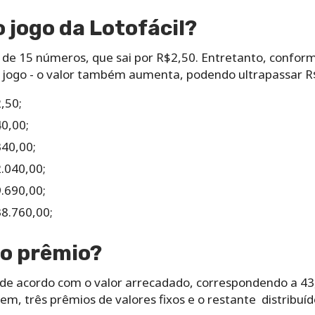
‌ ‌jogo da Lotofácil?‌ ‌
s‌ ‌de‌ ‌15‌ ‌números,‌ ‌que‌ ‌sai‌ ‌por‌ ‌R$2,50.‌ Entretanto, ‌conform
or‌ ‌jogo‌ ‌-‌ ‌o‌ ‌valor‌ ‌‌também‌ ‌aumenta,‌ ‌podendo‌ ultrapassar ‌R$3
,50;
0,00;
40,00;
.040,00;
.690,00;
8.760,00;
‌do‌ ‌prêmio?‌ ‌
de‌ ‌acordo‌ ‌com‌ ‌o‌ ‌valor‌ arrecadado,‌ ‌correspondendo‌ ‌a‌ ‌43,35
‌ ‌três‌ ‌prêmios‌ ‌de‌ ‌valores‌ ‌fixos e o ‌restante‌ ‌distribuído‌