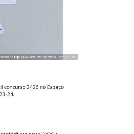
ealizado no Espaço da Sorte, em São Paulo. Foto: arquivo
cil concurso 2426 no Espaço
23-24.