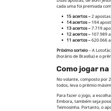
Duas apostas, de Bom Jesus 
cada uma foi premiada com
15 acertos –
2 apostas
14 acertos –
194 apost
13 acertos –
7.719 apo
12 acertos –
107.989 a
11 acertos –
620.066 a
Próximo sorteio
– A Lotofáci
(horário de Brasília) e o p
Como‌ ‌jogar na 
No‌ ‌volante,‌ ‌composto‌ ‌por‌ ‌2
‌todos,‌ ‌leva‌ ‌o‌ ‌prêmio‌ ‌máximo
Para‌ ‌fazer‌ ‌o‌ ‌jogo,‌ ‌a‌
escolha‌ 
Embora, ‌também‌ ‌seja‌ ‌possíve
‌Teimosinha.‌ ‌Portanto, o ‌apostad