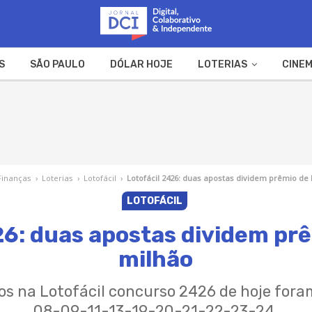
S
SÃO PAULO
DÓLAR HOJE
LOTERIAS
CINEM
A FAZENDA
WEB STORIES
Finanças
›
Loterias
›
Lotofácil
›
Lotofácil 2426: duas apostas dividem prêmio de 
LOTOFÁCIL
26: duas apostas dividem prê
milhão
os na Lotofácil concurso 2426 de hoje for
08-09-11-13-19-20-21-22-23-24.