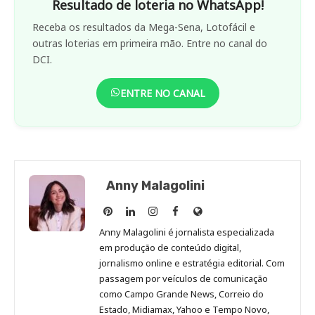
Resultado de loteria no WhatsApp!
Receba os resultados da Mega-Sena, Lotofácil e
outras loterias em primeira mão. Entre no canal do
DCI.
ENTRE NO CANAL
Anny Malagolini
Anny
Anny
Anny
Anny
Site
Malagolini
Malagolini
Malagolini
Malagolini
de
Anny Malagolini é jornalista especializada
no
no
no
no
Anny
em produção de conteúdo digital,
Pinterest
LinkedIn
Instagram
Facebook
Malagolini
jornalismo online e estratégia editorial. Com
passagem por veículos de comunicação
como Campo Grande News, Correio do
Estado, Midiamax, Yahoo e Tempo Novo,