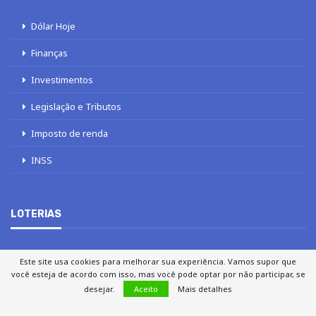
Dólar Hoje
Finanças
Investimentos
Legislação e Tributos
Imposto de renda
INSS
LOTERIAS
Este site usa cookies para melhorar sua experiência. Vamos supor que
Loterias
você esteja de acordo com isso, mas você pode optar por não participar, se
desejar.
Aceito
Mais detalhes
Quina