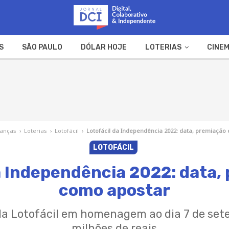
S
SÃO PAULO
DÓLAR HOJE
LOTERIAS
CINEM
A FAZENDA
WEB STORIES
nanças
›
Loterias
›
Lotofácil
›
Lotofácil da Independência 2022: data, premiação
LOTOFÁCIL
a Independência 2022: data,
como apostar
da Lotofácil em homenagem ao dia 7 de se
milhões de reais