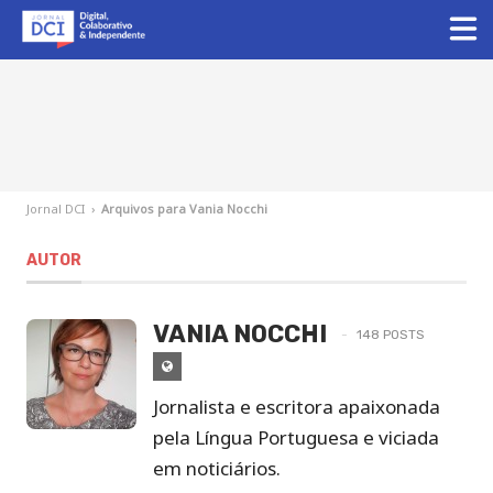
Jornal DCI
›
Arquivos para Vania Nocchi
AUTOR
VANIA NOCCHI
148 POSTS
Site
de
Jornalista e escritora apaixonada
Vania
pela Língua Portuguesa e viciada
Nocchi
em noticiários.