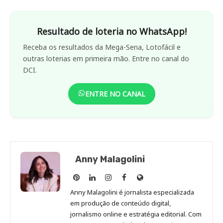
Resultado de loteria no WhatsApp!
Receba os resultados da Mega-Sena, Lotofácil e
outras loterias em primeira mão. Entre no canal do
DCI.
ENTRE NO CANAL
Anny Malagolini
Anny
Anny
Anny
Anny
Site
Malagolini
Malagolini
Malagolini
Malagolini
de
Anny Malagolini é jornalista especializada
no
no
no
no
Anny
em produção de conteúdo digital,
Pinterest
LinkedIn
Instagram
Facebook
Malagolini
jornalismo online e estratégia editorial. Com