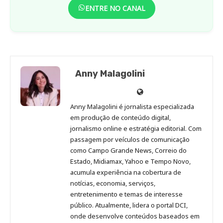
ENTRE NO CANAL
Anny Malagolini
Anny
Anny
Anny
Anny
Site
Malagolini
Malagolini
Malagolini
Malagolini
de
Anny Malagolini é jornalista especializada
no
no
no
no
Anny
em produção de conteúdo digital,
Pinterest
LinkedIn
Instagram
Facebook
Malagolini
jornalismo online e estratégia editorial. Com
passagem por veículos de comunicação
como Campo Grande News, Correio do
Estado, Midiamax, Yahoo e Tempo Novo,
acumula experiência na cobertura de
notícias, economia, serviços,
entretenimento e temas de interesse
público. Atualmente, lidera o portal DCI,
onde desenvolve conteúdos baseados em