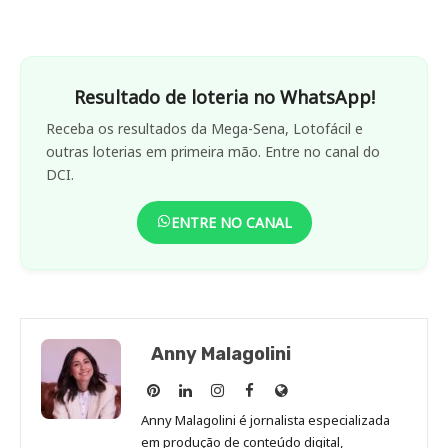
Resultado de loteria no WhatsApp!
Receba os resultados da Mega-Sena, Lotofácil e
outras loterias em primeira mão. Entre no canal do
DCI.
ENTRE NO CANAL
Anny Malagolini
Anny
Anny
Anny
Anny
Site
Malagolini
Malagolini
Malagolini
Malagolini
de
Anny Malagolini é jornalista especializada
no
no
no
no
Anny
em produção de conteúdo digital,