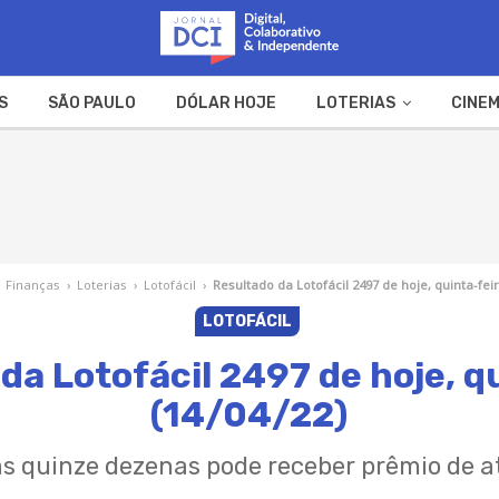
S
SÃO PAULO
DÓLAR HOJE
LOTERIAS
CINEM
A FAZENDA
WEB STORIES
Finanças
›
Loterias
›
Lotofácil
›
Resultado da Lotofácil 2497 de hoje, quinta-feir
LOTOFÁCIL
da Lotofácil 2497 de hoje, q
(14/04/22)
s quinze dezenas pode receber prêmio de at