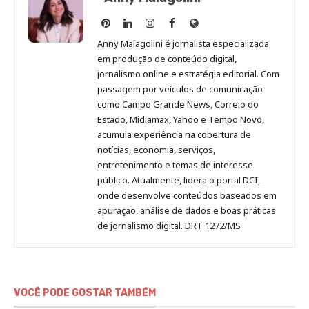
Anny
Anny
Anny
Anny
Site
Malagolini
Malagolini
Malagolini
Malagolini
de
Anny Malagolini é jornalista especializada
no
no
no
no
Anny
em produção de conteúdo digital,
Pinterest
LinkedIn
Instagram
Facebook
Malagolini
jornalismo online e estratégia editorial. Com
passagem por veículos de comunicação
como Campo Grande News, Correio do
Estado, Midiamax, Yahoo e Tempo Novo,
acumula experiência na cobertura de
notícias, economia, serviços,
entretenimento e temas de interesse
público. Atualmente, lidera o portal DCI,
onde desenvolve conteúdos baseados em
apuração, análise de dados e boas práticas
de jornalismo digital. DRT 1272/MS
VOCÊ PODE GOSTAR TAMBÉM