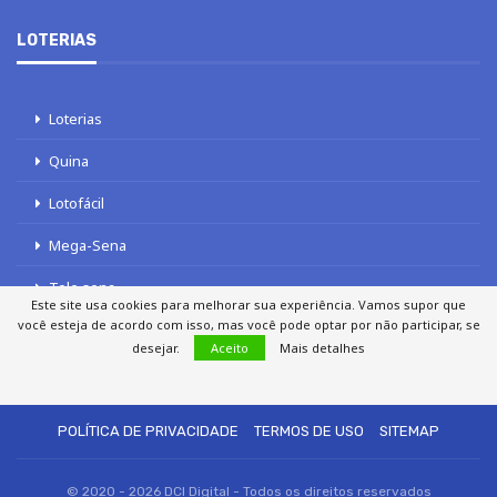
LOTERIAS
Loterias
Quina
Lotofácil
Mega-Sena
Tele sena
Este site usa cookies para melhorar sua experiência. Vamos supor que
você esteja de acordo com isso, mas você pode optar por não participar, se
desejar.
Aceito
Mais detalhes
SOBRE NÓS
AUTORES
FALE COM O JORNAL DCI
POLÍTICA DE PRIVACIDADE
TERMOS DE USO
SITEMAP
© 2020 - 2026 DCI Digital - Todos os direitos reservados