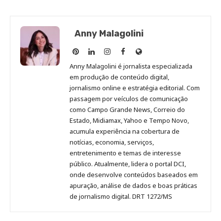
Anny Malagolini
Anny
Anny
Anny
Anny
Site
Malagolini
Malagolini
Malagolini
Malagolini
de
Anny Malagolini é jornalista especializada
no
no
no
no
Anny
em produção de conteúdo digital,
Pinterest
LinkedIn
Instagram
Facebook
Malagolini
jornalismo online e estratégia editorial. Com
passagem por veículos de comunicação
como Campo Grande News, Correio do
Estado, Midiamax, Yahoo e Tempo Novo,
acumula experiência na cobertura de
notícias, economia, serviços,
entretenimento e temas de interesse
público. Atualmente, lidera o portal DCI,
onde desenvolve conteúdos baseados em
apuração, análise de dados e boas práticas
de jornalismo digital. DRT 1272/MS