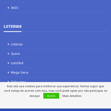
INSS
LOTERIAS
Loterias
Quina
Lotofácil
Mega-Sena
Tele sena
Este site usa cookies para melhorar sua experiência. Vamos supor que
você esteja de acordo com isso, mas você pode optar por não participar, se
desejar.
Aceito
Mais detalhes
SOBRE NÓS
AUTORES
FALE COM O JORNAL DCI