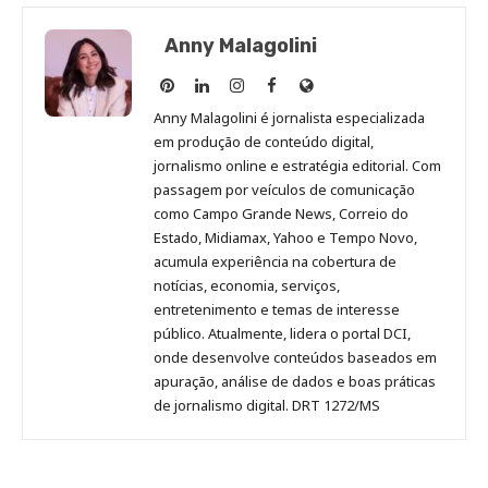
Anny Malagolini
Anny
Anny
Anny
Anny
Site
Malagolini
Malagolini
Malagolini
Malagolini
de
Anny Malagolini é jornalista especializada
no
no
no
no
Anny
em produção de conteúdo digital,
Pinterest
LinkedIn
Instagram
Facebook
Malagolini
jornalismo online e estratégia editorial. Com
passagem por veículos de comunicação
como Campo Grande News, Correio do
Estado, Midiamax, Yahoo e Tempo Novo,
acumula experiência na cobertura de
notícias, economia, serviços,
entretenimento e temas de interesse
público. Atualmente, lidera o portal DCI,
onde desenvolve conteúdos baseados em
apuração, análise de dados e boas práticas
de jornalismo digital. DRT 1272/MS