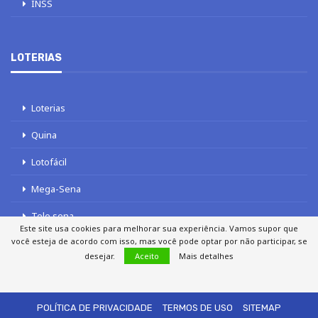
INSS
LOTERIAS
Loterias
Quina
Lotofácil
Mega-Sena
Tele sena
Este site usa cookies para melhorar sua experiência. Vamos supor que
você esteja de acordo com isso, mas você pode optar por não participar, se
desejar.
Aceito
Mais detalhes
SOBRE NÓS
AUTORES
FALE COM O JORNAL DCI
POLÍTICA DE PRIVACIDADE
TERMOS DE USO
SITEMAP